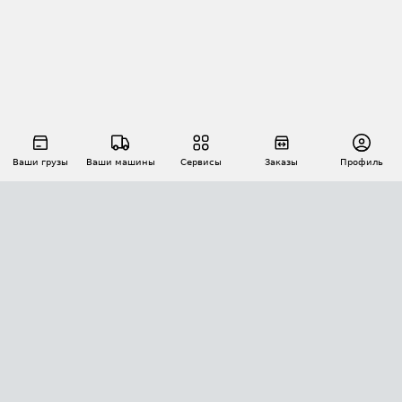
Ваши грузы
Ваши машины
Сервисы
Заказы
Профиль
АВТОМАТИЗАЦИЯ ПЕРЕВОЗОК
Площадки
Заказы
Торги
Тендеры
АТИ-Доки
GPS-мониторинг
АТИ Мессенджер
Цепочки грузов
API ATI.SU
ПОЛЕЗНОЕ
Расчет расстояний