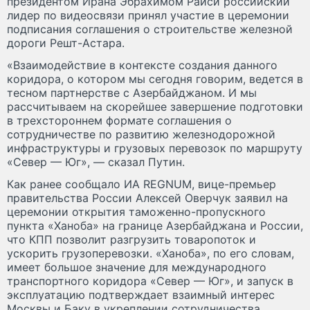
президентом Ирана Эбрахимом Раиси российский
лидер по видеосвязи принял участие в церемонии
подписания соглашения о строительстве железной
дороги Решт-Астара.
«Взаимодействие в контексте создания данного
коридора, о котором мы сегодня говорим, ведется в
тесном партнерстве с Азербайджаном. И мы
рассчитываем на скорейшее завершение подготовки
в трехстороннем формате соглашения о
сотрудничестве по развитию железнодорожной
инфраструктуры и грузовых перевозок по маршруту
«Север — Юг», — сказал Путин.
Как ранее сообщало ИА REGNUM, вице-премьер
правительства России Алексей Оверчук заявил на
церемонии открытия таможенно-пропускного
пункта «Ханоба» на границе Азербайджана и России,
что КПП позволит разгрузить товаропоток и
ускорить грузоперевозки. «Ханоба», по его словам,
имеет большое значение для международного
транспортного коридора «Север — Юг», и запуск в
эксплуатацию подтверждает взаимный интерес
Москвы и Баку в укреплении сотрудничества.