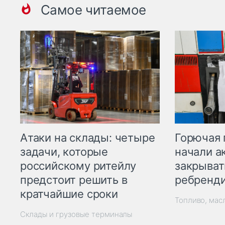
Самое читаемое
Горючая 
Атаки на склады: четыре
начали а
задачи, которые
закрыват
российскому ритейлу
ребренд
предстоит решить в
кратчайшие сроки
Топливо, мас
Склады и грузовые терминалы