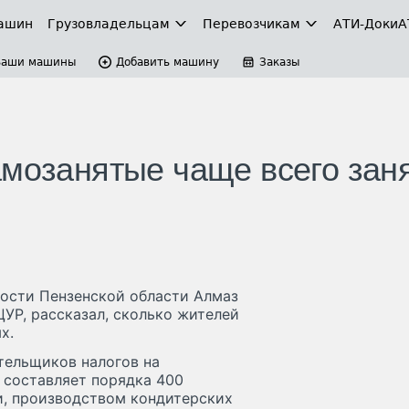
ашин
Грузовладельцам
Перевозчикам
АТИ-Доки
А
Ваши машины
Добавить машину
Заказы
амозанятые чаще всего зан
ости Пензенской области Алмаз
ЦУР, рассказал, сколько жителей
х.
ательщиков налогов на
 составляет порядка 400
и, производством кондитерских