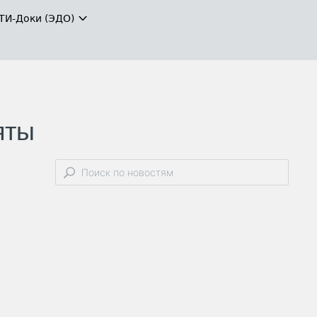
ТИ-Доки (ЭДО)
яты