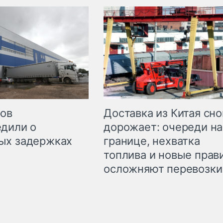
Доставка из Китая сно
ров
дорожает: очереди на
дили о
границе, нехватка
ых задержках
топлива и новые прав
осложняют перевозки