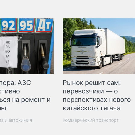
пора: АЗС
Рынок решит сам:
ктивно
перевозчики — о
ься на ремонт и
перспективах нового
инг
китайского тягача
ла и автохимия
Коммерческий транспорт