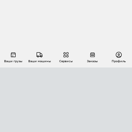
Ваши грузы
Ваши машины
Сервисы
Заказы
Профиль
АВТОМАТИЗАЦИЯ ПЕРЕВОЗОК
Площадки
Заказы
Торги
Тендеры
АТИ-Доки
GPS-мониторинг
АТИ Мессенджер
Цепочки грузов
API ATI.SU
ПОЛЕЗНОЕ