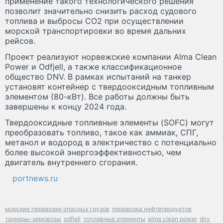
применение такого технологического решения
позволит значительно снизить расход судового
топлива и выбросы CO2 при осуществлении
морской транспортировки во время дальних
рейсов.
Проект реализуют норвежские компании Alma Clean
Power и Odfjell, а также классификационное
общество DNV. В рамках испытаний на танкер
установят контейнер с твердооксидным топливным
элементом (80-кВт). Все работы должны быть
завершены к концу 2024 года.
Твердооксидные топливные элементы (SOFC) могут
преобразовать топливо, такое как аммиак, СПГ,
метанол и водород в электричество с потенциально
более высокой энергоэффективностью, чем
двигатель внутреннего сгорания.
portnews.ru
морские перевозки опасных грузов
перевозка нефтепродуктов
танкеры-химовозы
odfjell
топливные элементы
alma clean power
dnv