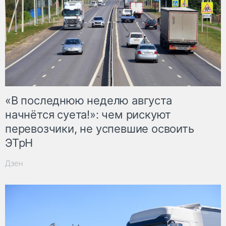
«В последнюю неделю августа
начнётся суета!»: чем рискуют
перевозчики, не успевшие освоить
ЭТрН
Дзен