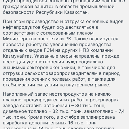
будут проводиться согласно требованиям закона «О
гражданской защите» в области промышленной
безопасности Республики Казахстан.
При этом производство и отгрузка основных видов
нефтепродуктов будет осуществляться в
соответствии с согласованным планом
Министерства энергетики РК. Также планируется
провести работу по увеличению производства
отдельных видов ГСМ на других НПЗ компании
Казмунайгаз. Указанные меры направлены прежде
всего для удовлетворения нужд социально
значимых секторов экономики, в том числе для
отгрузки сельхозтоваропроизводителям в период
проведения осенних полевых работ, а также для
стабилизации ситуации на внутреннем рынке.
Накопленный запас нефтепродуктов на начало
планово-предупредительных работ в резервуарах
завода составит: автобензин – 36 тыс. тонн,
дизельное топливо – 32 тыс. тонн, авиатопливо – 7,4
тыс. тонн. Кроме того, в октябре запланирована
выработка дополнительных 16 тыс. тонн
автобензина и 28 тыс. тонн дизельного топлива.