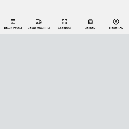
Ваши грузы
Ваши машины
Сервисы
Заказы
Профиль
АВТОМАТИЗАЦИЯ ПЕРЕВОЗОК
Площадки
Заказы
Торги
Тендеры
АТИ-Доки
GPS-мониторинг
АТИ Мессенджер
Цепочки грузов
API ATI.SU
ПОЛЕЗНОЕ
Расчет расстояний
БЕЗОПАСНОСТЬ
Академия ATI.SU
ATI.SU о безопасности
Звезды ATI.SU на вашем сайте
КОНТАКТЫ И ТАРИФЫ
Памятка по проверке контрагентов
Индекс ATI.SU FTL РФ