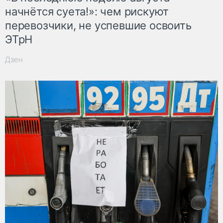
начнётся суета!»: чем рискуют
перевозчики, не успевшие освоить
ЭТрН
Дзен