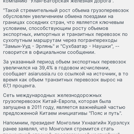
компанию "Улан-Баторская железная дорога".
"Такой стремительный рост объема грузоперевозок
обусловлен увеличением обмена поездами на
границах соседних стран, что является ключевым
условием, способствующим росту объемов
экспортных, импортных и транзитных перевозок по
сухопутным маршрутам через погранпереходы
"Замын-Ууд - Эрлянь" и "Сухбаатар - Наушки", --
говорится в официальном сообщении.
За указанный период объем экспортных перевозок
увеличился на 39,4% в годовом исчислении,
сообщает asiarussia.ru со ссылкой на источник, в то
время как объем транзитных перевозок вырос на
67,1 процента.
Сеть международных железнодорожных
грузоперевозок Китай-Европа, которая была
запущена в 2011 году, является важнейшей частью
предложенной Китаем инициативы "Пояс и путь".
Напомним, президент Монголии Ухнаагийн Хурэлсух
ранее заявлял, что Монголия стремится стать