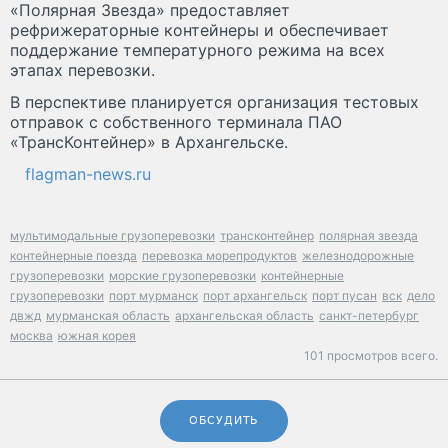
«Полярная Звезда» предоставляет
рефрижераторные контейнеры и обеспечивает
поддержание температурного режима на всех
этапах перевозки.
В перспективе планируется организация тестовых
отправок с собственного терминала ПАО
«ТрансКонтейнер» в Архангельске.
flagman-news.ru
мультимодальные грузоперевозки
трансконтейнер
полярная звезда
контейнерные поезда
перевозка морепродуктов
железнодорожные
грузоперевозки
морские грузоперевозки
контейнерные
грузоперевозки
порт мурманск
порт архангельск
порт пусан
вск
дело
двжд
мурманская область
архангельская область
санкт-петербург
москва
южная корея
101 просмотров всего.
ОБСУДИТЬ