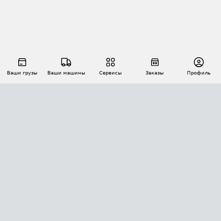
Ваши грузы
Ваши машины
Сервисы
Заказы
Профиль
АВТОМАТИЗАЦИЯ ПЕРЕВОЗОК
Площадки
Заказы
Торги
Тендеры
АТИ-Доки
GPS-мониторинг
АТИ Мессенджер
Цепочки грузов
API ATI.SU
ПОЛЕЗНОЕ
Расчет расстояний
БЕЗОПАСНОСТЬ
Академия ATI.SU