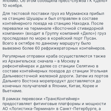
Японию. Об этом сообщила пресс-служба ГК «Дело»
10 ноября.
Для тестовой поставки груз из Мурманска прибыл
на станцию Шушары и был отправлен в составе
контейнерного поезда на станцию Находка. После
перевалки на терминале «Восточной стивидорной
компании» (входит в Группу компаний «Дело») груз
проследовал по морю в корейский порт Пусан.
Всего в октябре по данному маршруту было
вывезено более 60 рефрижераторных контейнеров.
Регулярные отправки краба осуществляются также
из Архангельска: сначала – в Москву в
рефконтейнерах и далее со станции Селятино в
составе контейнерных поездов до станции Угольная
Дальневосточной железной дороги. Затем из портов
Дальнего Востока морепродукт доставляется до
конечных получателей в Японии, Китае, Корее и
Вьетнаме.
В рамках перевозки «ТрансКонтейнер»
предоставляет фитинговые платформы и мощности
АО «Логистика-Терминал» в Санкт-Петербурге, а