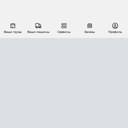
Ваши грузы
Ваши машины
Сервисы
Заказы
Профиль
АВТОМАТИЗАЦИЯ ПЕРЕВОЗОК
Площадки
Заказы
Торги
Тендеры
АТИ-Доки
GPS-мониторинг
АТИ Мессенджер
Цепочки грузов
API ATI.SU
ПОЛЕЗНОЕ
Расчет расстояний
БЕЗОПАСНОСТЬ
Академия ATI.SU
ATI.SU о безопасности
Звезды ATI.SU на вашем сайте
КОНТАКТЫ И ТАРИФЫ