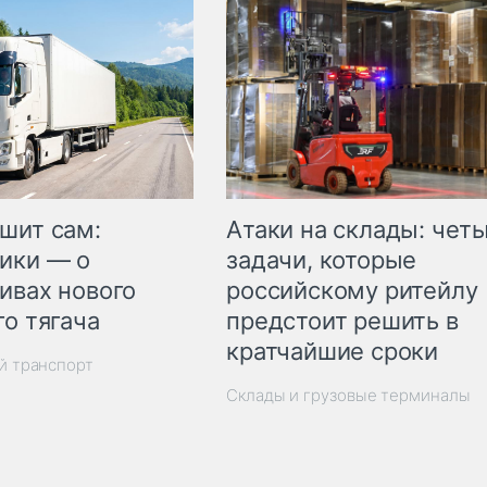
шит сам:
Атаки на склады: чет
ики — о
задачи, которые
ивах нового
российскому ритейлу
го тягача
предстоит решить в
кратчайшие сроки
й транспорт
Склады и грузовые терминалы