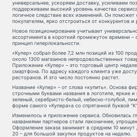
универсальнее, ускоряем доставку, усиливаем по
поддерживаем высокий уровень качества сервиса 
логичное следствие всех изменений. Он поможет 
покупателям, ярко отстроиться от конкурентов и
Новое позиционирование учитывает универсально
ассортимента в короткий промежуток времени – от
принцип гиперлокальности.
«Купер» собрал более 7,2 млн позиций из 100 про
около 1300 магазинов непродовольственных товар
Приложение «Купер» – это торговый центр недалек
смартфона. По адресу каждого клиента уже досту
ресторанов. И это число постоянно растет.
Название «Купер» – от слова «купить». Основа фи
строчными буквами названия в логотипе, яркие и
зеленый, серебристо-белый, небесно-голубой, ли
форме самого «Купера»а со спрятанной буквой “К”
Изменилось и приложение сервиса. Обновилась гл
названиями партнеров стали лаконичнее, упрощен
Оформление заказа занимает в среднем 10 минут 
20 – для большой закупки продуктов на неделю.