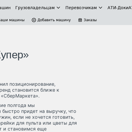
ашин
Грузовладельцам
Перевозчикам
АТИ-Доки
А
Ваши машины
Добавить машину
Заказы
Купер»
нил позиционирование,
Бренд становится ближе к
 «СберМаркета».
ние полгода мы
 быстро придет на выручку, что
жин, если не хочется готовить,
арейки для пульта или цветы для
т и становимся еще