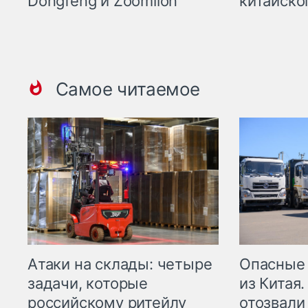
Dongfeng и Zoomlion
китайско
Самое читаемое
Опасные
Атаки на склады: четыре
из Китая.
задачи, которые
отозвали
российскому ритейлу