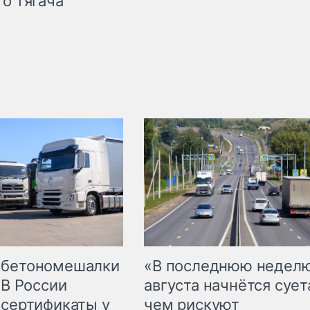
го тягача
 бетономешалки
«В последнюю недел
 В России
августа начнётся суета
 сертификаты у
чем рискуют