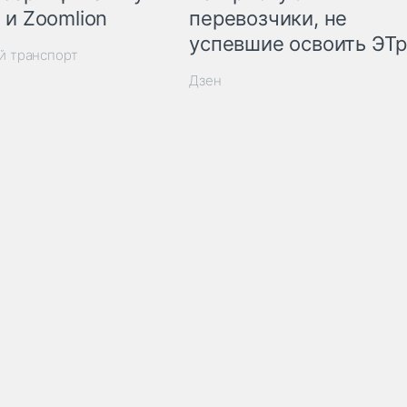
 и Zoomlion
перевозчики, не
успевшие освоить ЭТ
й транспорт
Дзен