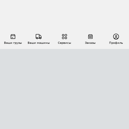
Ваши грузы
Ваши машины
Сервисы
Заказы
Профиль
АВТОМАТИЗАЦИЯ ПЕРЕВОЗОК
Площадки
Заказы
Торги
Тендеры
АТИ-Доки
GPS-мониторинг
АТИ Мессенджер
Цепочки грузов
API ATI.SU
ПОЛЕЗНОЕ
Расчет расстояний
БЕЗОПАСНОСТЬ
Академия ATI.SU