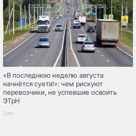
«В последнюю неделю августа
начнётся суета!»: чем рискуют
перевозчики, не успевшие освоить
ЭТрН
Дзен