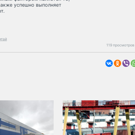
также успешно выполняет
т.
итай
119 просмотров