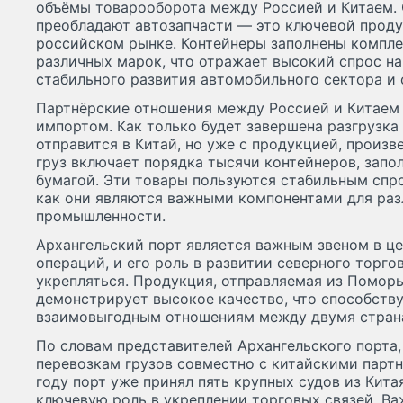
объёмы товарооборота между Россией и Китаем. 
преобладают автозапчасти — это ключевой проду
российском рынке. Контейнеры заполнены компл
различных марок, что отражает высокий спрос на
стабильного развития автомобильного сектора и 
Партнёрские отношения между Россией и Китаем 
импортом. Как только будет завершена разгрузка 
отправится в Китай, но уже с продукцией, произв
груз включает порядка тысячи контейнеров, запо
бумагой. Эти товары пользуются стабильным спро
как они являются важными компонентами для раз
промышленности.
Архангельский порт является важным звеном в ц
операций, и его роль в развитии северного торг
укрепляться. Продукция, отправляемая из Поморь
демонстрирует высокое качество, что способств
взаимовыгодным отношениям между двумя стран
По словам представителей Архангельского порта
перевозкам грузов совместно с китайскими партн
году порт уже принял пять крупных судов из Кита
ключевую роль в укреплении торговых связей. В