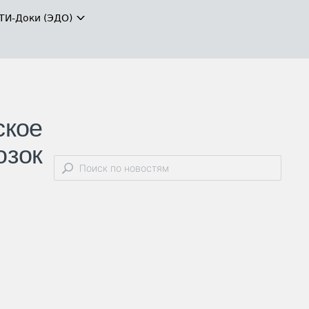
ТИ-Доки (ЭДО)
ское
озок