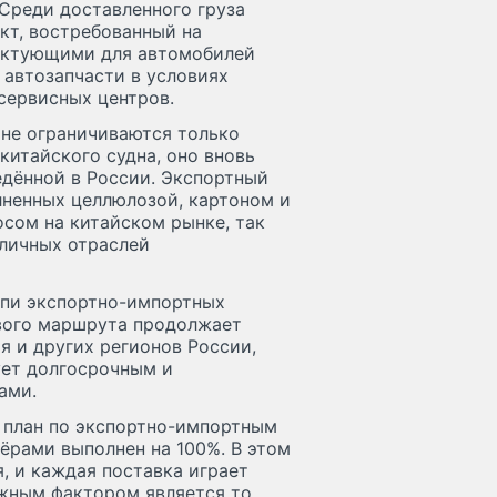
Среди доставленного груза
кт, востребованный на
ектующими для автомобилей
 автозапчасти в условиях
сервисных центров.
не ограничиваются только
китайского судна, оно вновь
едённой в России. Экспортный
лненных целлюлозой, картоном и
сом на китайском рынке, так
личных отраслей
епи экспортно-импортных
ового маршрута продолжает
я и других регионов России,
ует долгосрочным и
ами.
, план по экспортно-импортным
ёрами выполнен на 100%. В этом
я, и каждая поставка играет
ажным фактором является то,