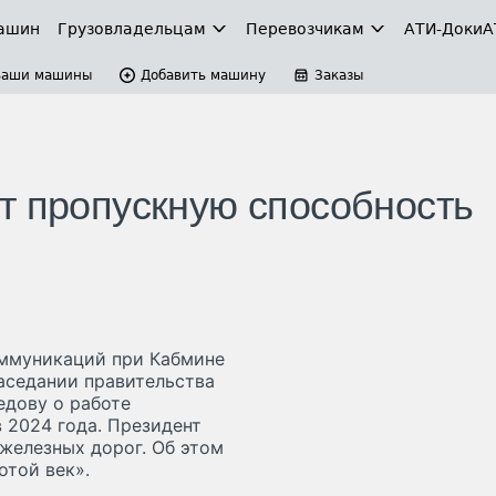
ашин
Грузовладельцам
Перевозчикам
АТИ-Доки
А
Ваши машины
Добавить машину
Заказы
т пропускную способность
оммуникаций при Кабмине
аседании правительства
едову о работе
 2024 года. Президент
железных дорог. Об этом
отой век».