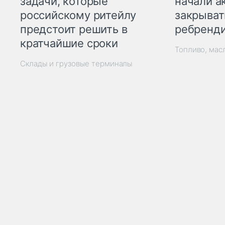
начали а
задачи, которые
закрыват
российскому ритейлу
ребренд
предстоит решить в
кратчайшие сроки
Топливо, мас
Склады и грузовые терминалы