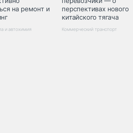
ктивно
перевозчики — о
ься на ремонт и
перспективах нового
инг
китайского тягача
ла и автохимия
Коммерческий транспорт