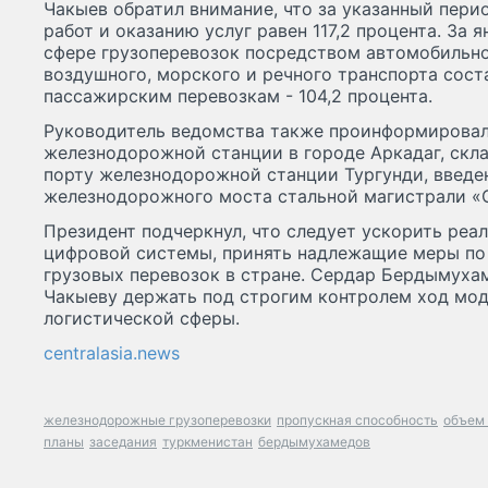
Чакыев обратил внимание, что за указанный пери
работ и оказанию услуг равен 117,2 процента. За 
сфере грузоперевозок посредством автомобильно
воздушного, морского и речного транспорта соста
пассажирским перевозкам - 104,2 процента.
Руководитель ведомства также проинформировал
железнодорожной станции в городе Аркадаг, скл
порту железнодорожной станции Тургунди, введе
железнодорожного моста стальной магистрали «С
Президент подчеркнул, что следует ускорить реа
цифровой системы, принять надлежащие меры по
грузовых перевозок в стране. Сердар Бердымух
Чакыеву держать под строгим контролем ход мо
логистической сферы.
centralasia.news
железнодорожные грузоперевозки
пропускная способность
объем 
планы
заседания
туркменистан
бердымухамедов