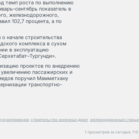
од темп роста по выполнению
январь–сентябрь показатель в
го, железнодорожного,
вил 102,7 процента, а по
 о начале строительства
адского комплекса в сухом
нии в эксплуатацию
ерхетабат–Тургунди».
лизацию проектов по внедрению
 увеличению пассажирских и
амедов поручил Мамметхану
дернизации транспортно-
грузоперевозок
строительство железных дорог
железнодорожные станци
1 просмотров за сегодня,
110