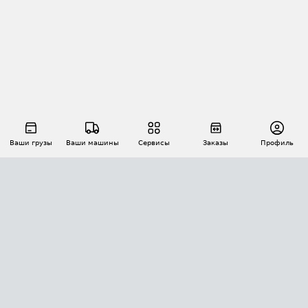
Ваши грузы
Ваши машины
Сервисы
Заказы
Профиль
АВТОМАТИЗАЦИЯ ПЕРЕВОЗОК
Площадки
Заказы
Торги
Тендеры
АТИ-Доки
GPS-мониторинг
АТИ Мессенджер
Цепочки грузов
API ATI.SU
ПОЛЕЗНОЕ