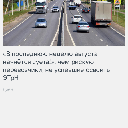
«В последнюю неделю августа
начнётся суета!»: чем рискуют
перевозчики, не успевшие освоить
ЭТрН
Дзен