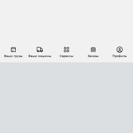
Ваши грузы
Ваши машины
Сервисы
Заказы
Профиль
АВТОМАТИЗАЦИЯ ПЕРЕВОЗОК
Площадки
Заказы
Торги
Тендеры
АТИ-Доки
GPS-мониторинг
АТИ Мессенджер
Цепочки грузов
API ATI.SU
ПОЛЕЗНОЕ