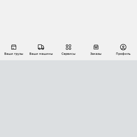
Ваши грузы
Ваши машины
Сервисы
Заказы
Профиль
АВТОМАТИЗАЦИЯ ПЕРЕВОЗОК
Площадки
Заказы
Торги
Тендеры
АТИ-Доки
GPS-мониторинг
АТИ Мессенджер
Цепочки грузов
API ATI.SU
ПОЛЕЗНОЕ
Расчет расстояний