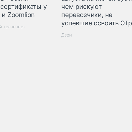
 сертификаты у
чем рискуют
 и Zoomlion
перевозчики, не
успевшие освоить ЭТ
й транспорт
Дзен