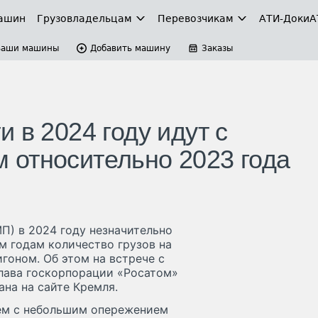
ашин
Грузовладельцам
Перевозчикам
АТИ-Доки
А
Ваши машины
Добавить машину
Заказы
 в 2024 году идут с
 относительно 2023 года
П) в 2024 году незначительно
м годам количество грузов на
гоном. Об этом на встрече с
лава госкорпорации «Росатом»
на на сайте Кремля.
ем с небольшим опережением