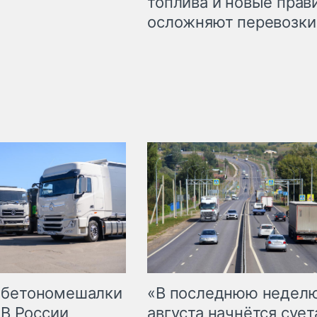
топлива и новые прав
осложняют перевозки
 бетономешалки
«В последнюю недел
 В России
августа начнётся суета