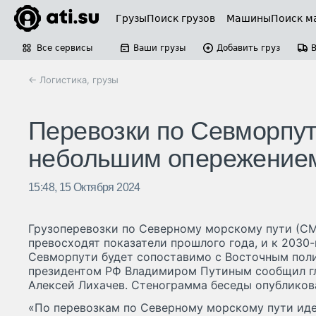
Грузы
Поиск грузов
Машины
Поиск м
Все сервисы
Ваши грузы
Добавить груз
← Логистика, грузы
Перевозки по Севморпути
небольшим опережением
15:48, 15 Октября 2024
Грузоперевозки по Северному морскому пути (СМ
превосходят показатели прошлого года, и к 2030-
Севморпути будет сопоставимо с Восточным поли
президентом РФ Владимиром Путиным сообщил г
Алексей Лихачев. Стенограмма беседы опубликова
«По перевозкам по Северному морскому пути ид