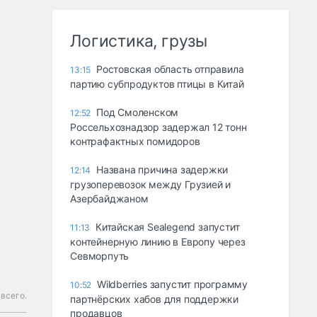
Логистика, грузы
Ростовская область отправила
13:15
партию субпродуктов птицы в Китай
Под Смоленском
12:52
Россельхознадзор задержал 12 тонн
контрафактных помидоров
Названа причина задержки
12:14
грузоперевозок между Грузией и
Азербайджаном
Китайская Sealegend запустит
11:13
контейнерную линию в Европу через
Севморпуть
Wildberries запустит программу
10:52
 всего.
партнёрских хабов для поддержки
продавцов