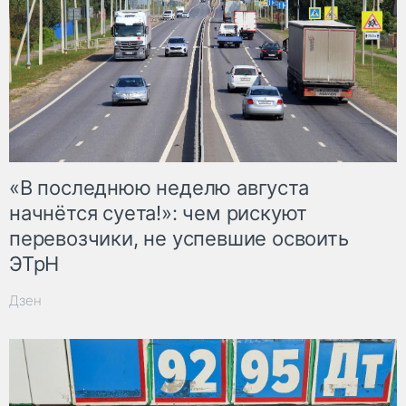
«В последнюю неделю августа
начнётся суета!»: чем рискуют
перевозчики, не успевшие освоить
ЭТрН
Дзен