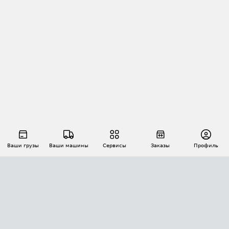
Ваши грузы
Ваши машины
Сервисы
Заказы
Профиль
АВТОМАТИЗАЦИЯ ПЕРЕВОЗОК
Площадки
Заказы
Торги
Тендеры
АТИ-Доки