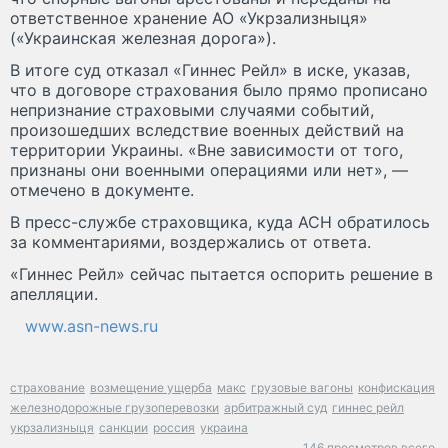
ответственное хранение АО «Укрзализныця»
(«Украинская железная дорога»).
В итоге суд отказал «Гиннес Рейл» в иске, указав,
что в договоре страхования было прямо прописано
непризнание страховыми случаями событий,
произошедших вследствие военных действий на
территории Украины. «Вне зависимости от того,
признаны они военными операциями или нет», —
отмечено в документе.
В пресс-службе страховщика, куда АСН обратилось
за комментариями, воздержались от ответа.
«Гиннес Рейл» сейчас пытается оспорить решение в
апелляции.
www.asn-news.ru
страхование
возмещение ущерба
макс
грузовые вагоны
конфискация
железнодорожные грузоперевозки
арбитражный суд
гиннес рейл
укрзализныця
санкции
россия
украина
146 просмотров всего.