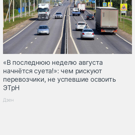
«В последнюю неделю августа
начнётся суета!»: чем рискуют
перевозчики, не успевшие освоить
ЭТрН
Дзен