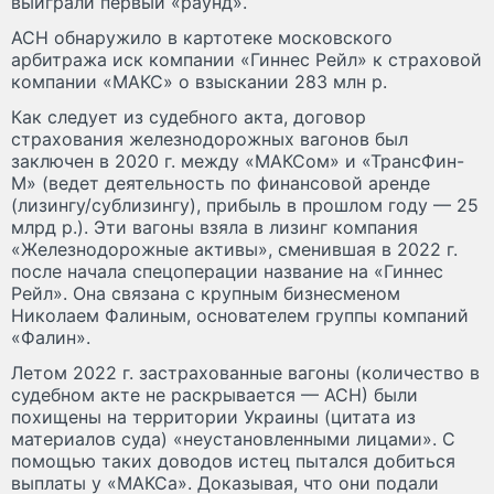
выиграли первый «раунд».
АСН обнаружило в картотеке московского
арбитража иск компании «Гиннес Рейл» к страховой
компании «МАКС» о взыскании 283 млн р.
Как следует из судебного акта, договор
страхования железнодорожных вагонов был
заключен в 2020 г. между «МАКСом» и «ТрансФин-
М» (ведет деятельность по финансовой аренде
(лизингу/сублизингу), прибыль в прошлом году — 25
млрд р.). Эти вагоны взяла в лизинг компания
«Железнодорожные активы», сменившая в 2022 г.
после начала спецоперации название на «Гиннес
Рейл». Она связана с крупным бизнесменом
Николаем Фалиным, основателем группы компаний
«Фалин».
Летом 2022 г. застрахованные вагоны (количество в
судебном акте не раскрывается — АСН) были
похищены на территории Украины (цитата из
материалов суда) «неустановленными лицами». С
помощью таких доводов истец пытался добиться
выплаты у «МАКСа». Доказывая, что они подали