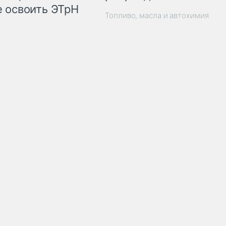
 освоить ЭТрН
Топливо, масла и автохимия