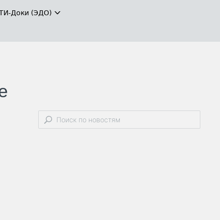
ТИ-Доки (ЭДО)
е