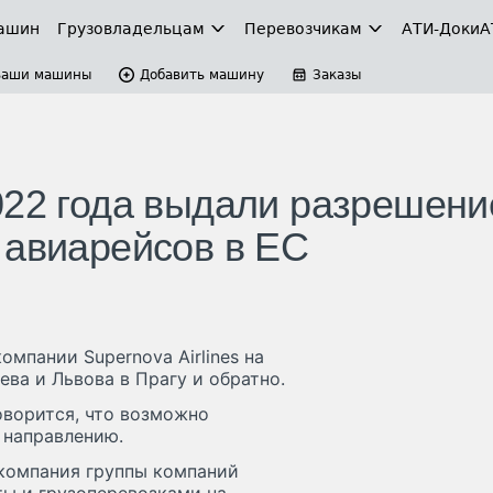
ашин
Грузовладельцам
Перевозчикам
АТИ-Доки
А
Ваши машины
Добавить машину
Заказы
022 года выдали разрешени
 авиарейсов в ЕС
мпании Supernova Airlines на
ева и Львова в Прагу и обратно.
оворится, что возможно
 направлению.
 компания группы компаний