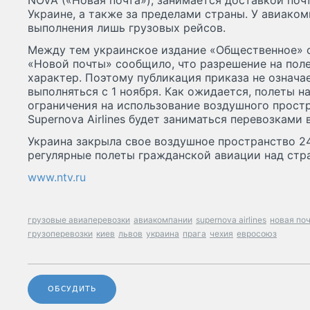
NOVA («Новая почта»), занимается доставкой поч
Украине, а также за пределами страны. У авиаком
выполнения лишь грузовых рейсов.
Между тем украинское издание «Общественное» с
«Новой почты» сообщило, что разрешение на пол
характер. Поэтому публикация приказа не означае
выполняться с 1 ноября. Как ожидается, полеты н
ограничения на использование воздушного прост
Supernova Airlines будет заниматься перевозками 
Украина закрыла свое воздушное пространство 24
регулярные полеты гражданской авиации над стр
www.ntv.ru
грузовые авиаперевозки
авиакомпании
supernova airlines
новая по
грузоперевозки
киев
львов
украина
прага
чехия
евросоюз
ОБСУДИТЬ