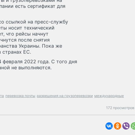
ты и грузоперевозками на
пании есть сертификат для
о ссылкой на пресс-службу
еты носит технический
т, что рейсы начнут
ачнутся после снятия
ранства Украины. Пока же
в странах ЕС.
 февраля 2022 года. С того дня
аной не выполняются.
чта
перевозка почты
разрешения на грузоперевозки
международные
172 просмотров 