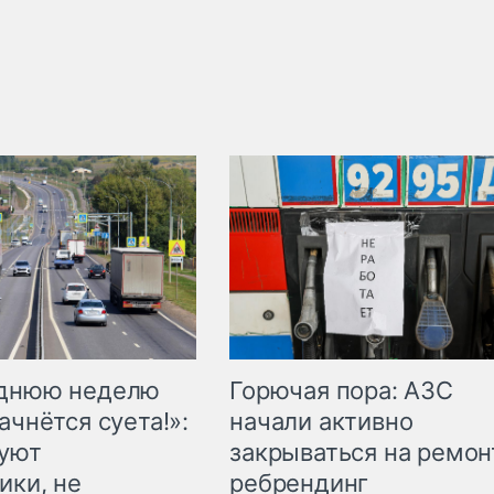
Горючая пора: АЗС
еднюю неделю
начали активно
ачнётся суета!»:
закрываться на ремон
куют
ребрендинг
ики, не