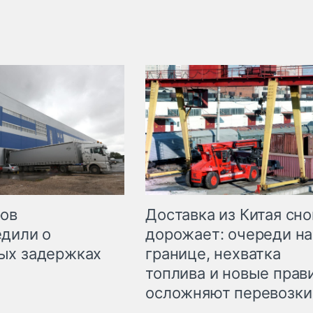
Доставка из Китая сно
ров
дорожает: очереди на
дили о
границе, нехватка
ых задержках
топлива и новые прав
осложняют перевозки