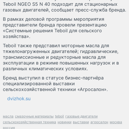
Teboil NGEO S5 N 40 подходит для стационарных
газовых двигателей, сообщает пресс-служба бренда.
В рамках деловой программы мероприятия
представители бренда провели презентацию
«Системные решения Teboil для сельского
хозяйства».
Teboil также представил моторные масла для
тяжелонагруженных двигателей; гидравлические,
трансмиссионные и редукторные масла для
эксплуатации в режиме повышенных нагрузок и в
различных климатических условиях.
Бренд выступил в статусе бизнес-партнёра
специализированной выставки
сельскохозяйственной техники «Агросалон».
dvizhok.su
масла
смазочные материалы
teboil
газовые двигатели
сельскохозяйственная техника
новинки
выставки
агросалон
москва
россия