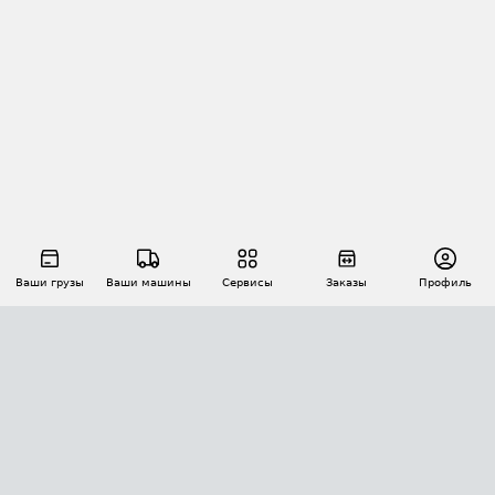
Ваши грузы
Ваши машины
Сервисы
Заказы
Профиль
АВТОМАТИЗАЦИЯ ПЕРЕВОЗОК
Площадки
Заказы
Торги
Тендеры
АТИ-Доки
GPS-мониторинг
АТИ Мессенджер
Цепочки грузов
API ATI.SU