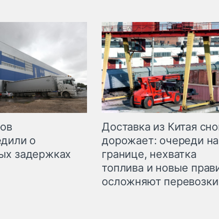
Доставка из Китая сно
ров
дорожает: очереди на
дили о
границе, нехватка
ых задержках
топлива и новые прав
осложняют перевозки