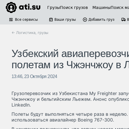
Грузы
Поиск грузов
Машины
Поиск м
Все сервисы
Ваши грузы
Добавить груз
← Логистика, грузы
Узбекский авиаперевозчи
полетам из Чжэнчжоу в 
13:46, 23 Октября 2024
Грузоперевозчик из Узбекистана My Freighter за
Чжэнчжоу и бельгийским Льежем. Анонс опублико
LinkedIn.
Полеты будут выполняться четыре раза в неделю.
использоваться авиалайнер Boeing 767-300.