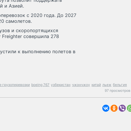
рута позволит поддержать
й и Азией.
оперевозок с 2020 года. До 2027
20 самолетов.
узов и скоропортящихся
 Freighter совершила 278
опустили к выполнению полетов в
 грузоперевозки
boeing 767
узбекистан
чжэнчжоу
китай
льеж
бельгия
97 просмотров 