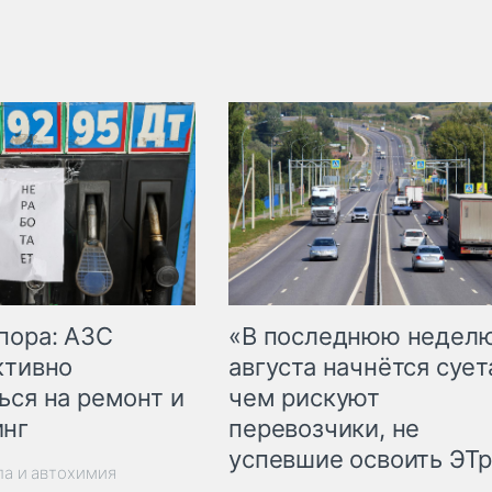
пора: АЗС
«В последнюю недел
ктивно
августа начнётся суета
ься на ремонт и
чем рискуют
инг
перевозчики, не
успевшие освоить ЭТ
ла и автохимия