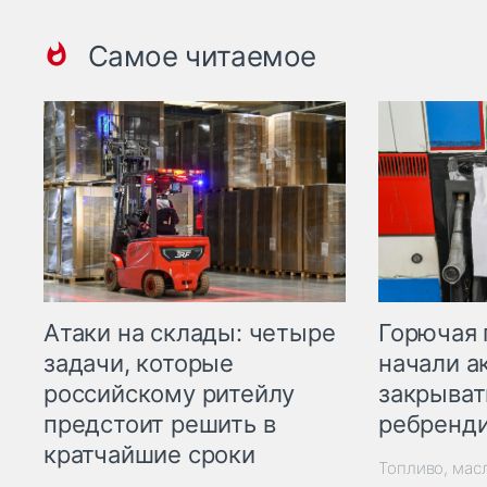
Самое читаемое
Горючая 
Атаки на склады: четыре
начали а
задачи, которые
закрыват
российскому ритейлу
ребренд
предстоит решить в
кратчайшие сроки
Топливо, мас