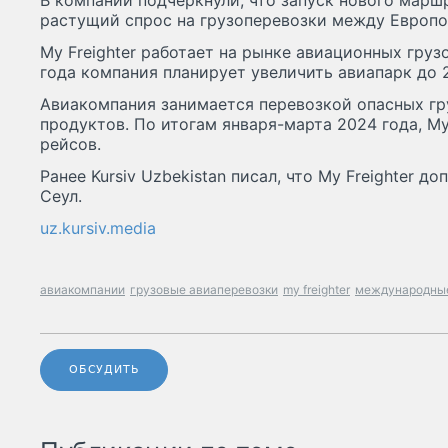
В компании подчеркнули, что запуск нового марш
растущий спрос на грузоперевозки между Европо
My Freighter работает на рынке авиационных груз
года компания планирует увеличить авиапарк до 
Авиакомпания занимается перевозкой опасных гр
продуктов. По итогам января-марта 2024 года, My
рейсов.
Ранее Kursiv Uzbekistan писал, что My Freighter д
Сеул.
uz.kursiv.media
авиакомпании
грузовые авиаперевозки
my freighter
международные
ОБСУДИТЬ