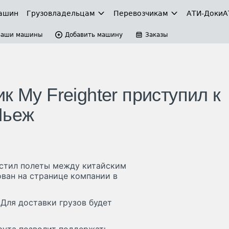
ашин
Грузовладельцам
Перевозчикам
АТИ-Доки
А
Ваши машины
Добавить машину
Заказы
к My Freighter приступил к
Льеж
пустил полеты между китайским
ван на странице компании в
 Для доставки грузов будет