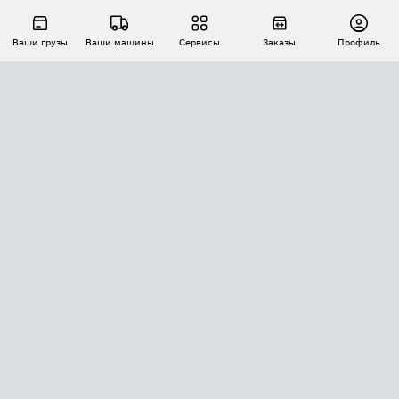
Ваши грузы
Ваши машины
Сервисы
Заказы
Профиль
АВТОМАТИЗАЦИЯ ПЕРЕВОЗОК
Площадки
Заказы
Торги
Тендеры
АТИ-Доки
GPS-мониторинг
АТИ Мессенджер
Цепочки грузов
API ATI.SU
ПОЛЕЗНОЕ
Расчет расстояний
БЕЗОПАСНОСТЬ
Академия ATI.SU
ATI.SU о безопасности
Звезды ATI.SU на вашем сайте
КОНТАКТЫ И ТАРИФЫ
Памятка по проверке контрагентов
Индекс ATI.SU FTL РФ
О системе ATI.SU
Светофор+
Средние ставки
ИНФОРМАЦИЯ
Контактная информация
Страхование