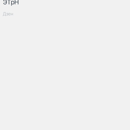
ЭТрН
Дзен