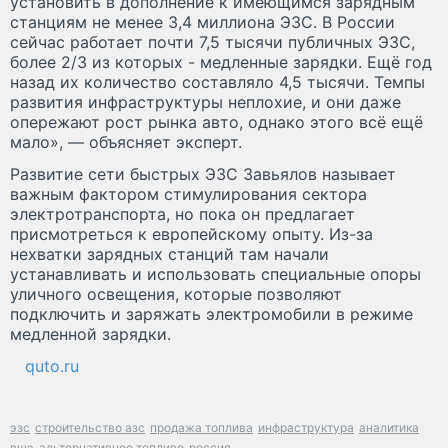
установить в дополнение к имеющимся зарядным
станциям не менее 3,4 миллиона ЭЗС. В России
сейчас работает почти 7,5 тысячи публичных ЭЗС,
более 2/3 из которых - медленные зарядки. Ещё год
назад их количество составляло 4,5 тысячи. Темпы
развития инфраструктуры неплохие, и они даже
опережают рост рынка авто, однако этого всё ещё
мало», — объясняет эксперт.
Развитие сети быстрых ЭЗС Завьялов называет
важным фактором стимулирования сектора
электротранспорта, но пока он предлагает
присмотреться к европейскому опыту. Из-за
нехватки зарядных станций там начали
устанавливать и использовать специальные опоры
уличного освещения, которые позволяют
подключить и заряжать электромобили в режиме
медленной зарядки.
quto.ru
эзс
строительство азс
продажа топлива
инфраструктура
аналитика
вшэ
альтернативное топливо
россия