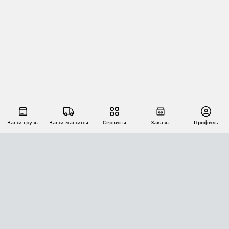
Ваши грузы
Ваши машины
Сервисы
Заказы
Профиль
АВТОМАТИЗАЦИЯ ПЕРЕВОЗОК
Площадки
Заказы
Торги
Тендеры
АТИ-Доки
GPS-мониторинг
АТИ Мессенджер
Цепочки грузов
API ATI.SU