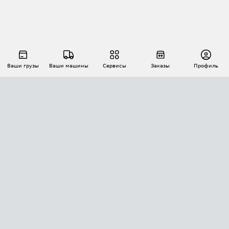
Ваши грузы
Ваши машины
Сервисы
Заказы
Профиль
АВТОМАТИЗАЦИЯ ПЕРЕВОЗОК
Площадки
Заказы
Торги
Тендеры
АТИ-Доки
GPS-мониторинг
АТИ Мессенджер
Цепочки грузов
API ATI.SU
ПОЛЕЗНОЕ
Расчет расстояний
БЕЗОПАСНОСТЬ
Академия ATI.SU
ATI.SU о безопасности