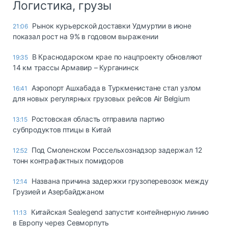
Логистика, грузы
Рынок курьерской доставки Удмуртии в июне
21:06
показал рост на 9% в годовом выражении
В Краснодарском крае по нацпроекту обновляют
19:35
14 км трассы Армавир – Курганинск
Аэропорт Ашхабада в Туркменистане стал узлом
16:41
для новых регулярных грузовых рейсов Air Belgium
Ростовская область отправила партию
13:15
субпродуктов птицы в Китай
Под Смоленском Россельхознадзор задержал 12
12:52
тонн контрафактных помидоров
Названа причина задержки грузоперевозок между
12:14
Грузией и Азербайджаном
Китайская Sealegend запустит контейнерную линию
11:13
в Европу через Севморпуть