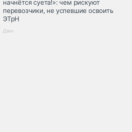
начнётся суета!»: чем рискуют
перевозчики, не успевшие освоить
ЭТрН
Дзен