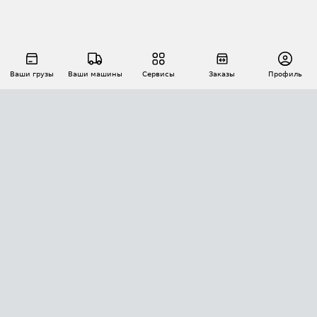
Ваши грузы
Ваши машины
Сервисы
Заказы
Профиль
АВТОМАТИЗАЦИЯ ПЕРЕВОЗОК
Площадки
Заказы
Торги
Тендеры
АТИ-Доки
GPS-мониторинг
АТИ Мессенджер
Цепочки грузов
API ATI.SU
ПОЛЕЗНОЕ
Расчет расстояний
БЕЗОПАСНОСТЬ
Академия ATI.SU
ATI.SU о безопасности
Звезды ATI.SU на вашем сайте
КОНТАКТЫ И ТАРИФЫ
Памятка по проверке контрагентов