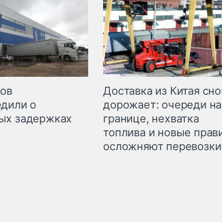
Доставка из Китая сно
ров
дорожает: очереди на
дили о
границе, нехватка
ых задержках
топлива и новые прав
осложняют перевозки