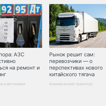
пора: АЗС
Рынок решит сам:
ктивно
перевозчики — о
ься на ремонт и
перспективах нового
инг
китайского тягача
ла и автохимия
Коммерческий транспорт