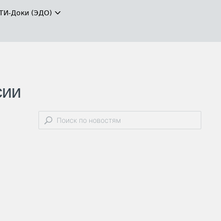
ТИ-Доки (ЭДО)
сии