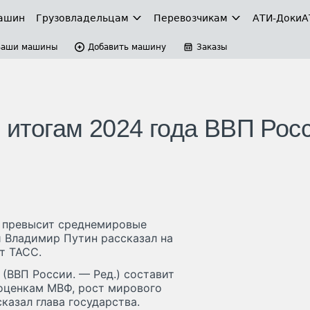
ашин
Грузовладельцам
Перевозчикам
АТИ-Доки
А
Ваши машины
Добавить машину
Заказы
о итогам 2024 года ВВП Рос
и превысит среднемировые
и Владимир Путин рассказал на
т ТАСС.
 (ВВП России. — Ред.) составит
 оценкам МВФ, рост мирового
казал глава государства.