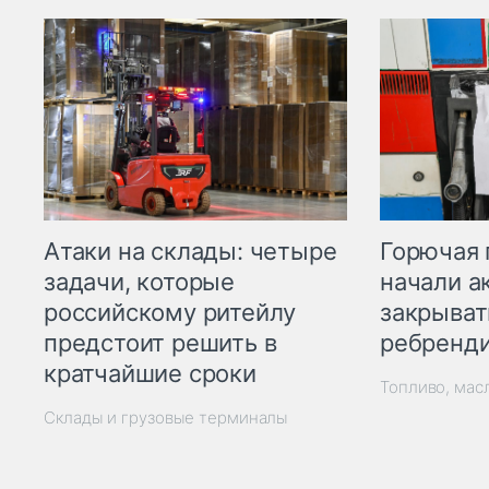
Горючая 
Атаки на склады: четыре
начали а
задачи, которые
закрыват
российскому ритейлу
ребренд
предстоит решить в
кратчайшие сроки
Топливо, мас
Склады и грузовые терминалы