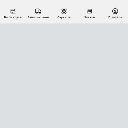
Ваши грузы
Ваши машины
Сервисы
Заказы
Профиль
АВТОМАТИЗАЦИЯ ПЕРЕВОЗОК
Площадки
Заказы
Торги
Тендеры
АТИ-Доки
GPS-мониторинг
АТИ Мессенджер
Цепочки грузов
API ATI.SU
ПОЛЕЗНОЕ
Расчет расстояний
БЕЗОПАСНОСТЬ
Академия ATI.SU
ATI.SU о безопасности
Звезды ATI.SU на вашем сайте
КОНТАКТЫ И ТАРИФЫ
Памятка по проверке контрагентов
Индекс ATI.SU FTL РФ
О системе ATI.SU
Светофор+
Средние ставки
ИНФОРМАЦИЯ