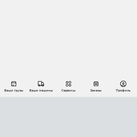
Ваши грузы
Ваши машины
Сервисы
Заказы
Профиль
АВТОМАТИЗАЦИЯ ПЕРЕВОЗОК
Площадки
Заказы
Торги
Тендеры
АТИ-Доки