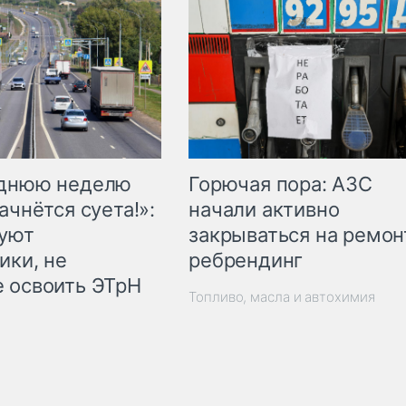
Горючая пора: АЗС
еднюю неделю
начали активно
ачнётся суета!»:
закрываться на ремон
куют
ребрендинг
ики, не
 освоить ЭТрН
Топливо, масла и автохимия