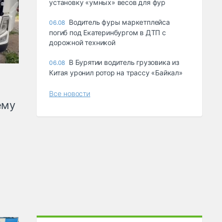
ycтaнoвкy «yмныx» вecoв для фyp
Водитель фуры маркетплейса
06.08
погиб под Екатеринбургом в ДТП с
дорожной техникой
В Бурятии водитель грузовика из
06.08
Китая уронил ротор на трассу «Байкал»
Все новости
ему