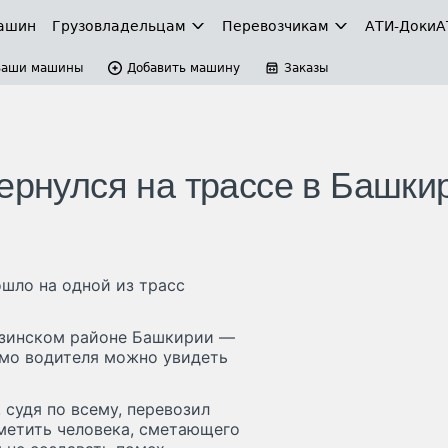
ашин
Грузовладельцам
Перевозчикам
АТИ-Доки
А
Ваши машины
Добавить машину
Заказы
ернулся на трассе в Башки
ошло на одной из трасс
газинском районе Башкирии —
имо водителя можно увидеть
 судя по всему, перевозил
аметить человека, сметающего