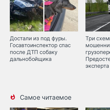
Три схе
Достали из под фуры.
мошенни
Госавтоинспектор спас
грузопер
после ДТП собаку
Предост
дальнобойщика
эксперта
Самое читаемое