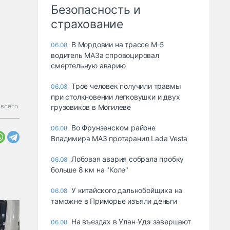
Безопасность и
страхование
В Мордовии на трассе М-5
06.08
водитель МАЗа спровоцировал
смертельную аварию
Трое человек получили травмы
06.08
при столкновении легковушки и двух
всего.
грузовиков в Могилеве
Во Фрунзенском районе
06.08
Владимира МАЗ протаранил Lada Vesta
Лобовая авария собрала пробку
06.08
больше 8 км на "Коле"
У китайского дальнобойщика на
06.08
таможне в Приморье изъяли деньги
Ha въeздax в Улaн-Удэ зaвepшaют
06.08