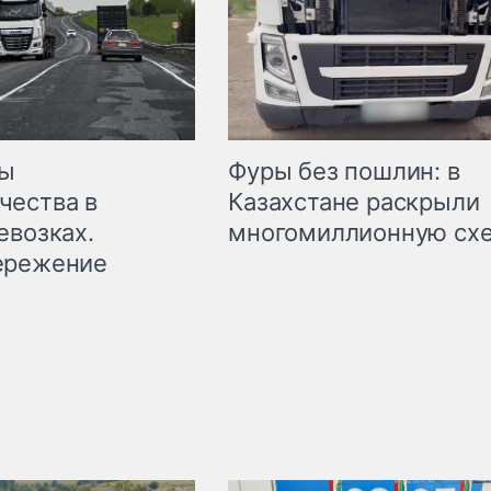
мы
Фуры без пошлин: в
чества в
Казахстане раскрыли
евозках.
многомиллионную сх
ережение