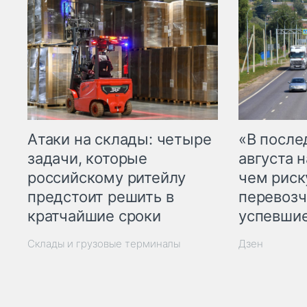
Атаки на склады: четыре
«В посл
задачи, которые
августа н
российскому ритейлу
чем рис
предстоит решить в
перевозч
кратчайшие сроки
успевшие
Склады и грузовые терминалы
Дзен