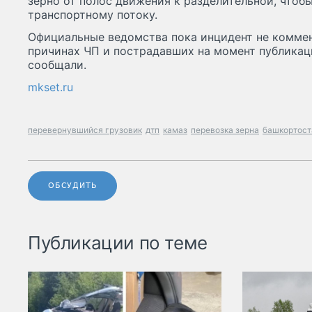
зерно от полос движения к разделительной, чтоб
транспортному потоку.
Официальные ведомства пока инцидент не комме
причинах ЧП и пострадавших на момент публикац
сообщали.
mkset.ru
перевернувшийся грузовик
дтп
камаз
перевозка зерна
башкортост
ОБСУДИТЬ
Публикации по теме