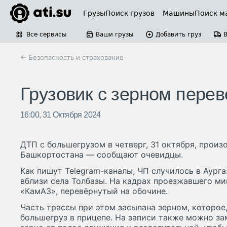
Грузы
Поиск грузов
Машины
Поиск м
Все сервисы
Ваши грузы
Добавить груз
← Безопасность и страхование
Грузовик с зерном перев
16:00, 31 Октября 2024
ДТП с большегрузом в четверг, 31 октября, произ
Башкортостана — сообщают очевидцы.
Как пишут Telegram-каналы, ЧП случилось в Аур
вблизи села Толбазы. На кадрах проезжавшего м
«КамАЗ», перевёрнутый на обочине.
Часть трассы при этом засыпана зерном, которое,
большегруз в прицепе. На записи также можно з