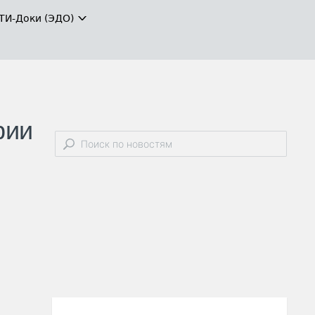
ТИ-Доки (ЭДО)
рии