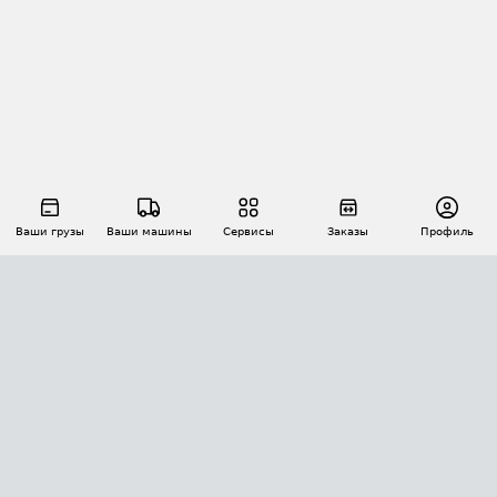
Ваши грузы
Ваши машины
Сервисы
Заказы
Профиль
АВТОМАТИЗАЦИЯ ПЕРЕВОЗОК
Площадки
Заказы
Торги
Тендеры
АТИ-Доки
GPS-мониторинг
АТИ Мессенджер
Цепочки грузов
API ATI.SU
ПОЛЕЗНОЕ