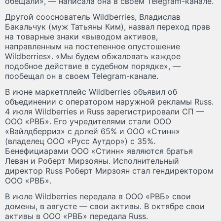
обещали», — написала она в своем Telegram-канале.
Другой сооснователь Wildberries, Владислав
Бакальчук (муж Татьяны Ким), назвал переход прав
на товарные знаки «выводом активов,
направленным на постепенное опустошение
Wildberries». «Мы будем обжаловать каждое
подобное действие в судебном порядке», —
пообещал он в своем Telegram-канале.
В июне маркетплейс Wildberries объявил об
объединении с оператором наружной рекламы Russ.
4 июля Wildberries и Russ зарегистрировали СП —
OOO «РВБ». Его учредителями стали ООО
«Вайлдберриз» с долей 65% и ООО «Стинн»
(владелец ООО «Русс Аутдор») с 35%.
Бенефициарами ООО «Стинн» являются братья
Леван и Роберт Мирзояны. Исполнительный
директор Russ Роберт Мирзоян стал гендиректором
OOO «РВБ».
В июле Wildberries передала в ООО «РВБ» свои
домены, в августе — свои активы. В октябре свои
активы в ООО «РВБ» передала Russ.