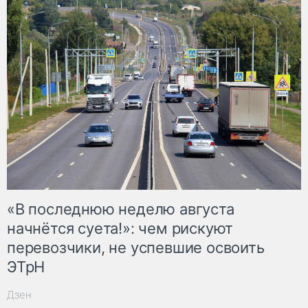
«В последнюю неделю августа
начнётся суета!»: чем рискуют
перевозчики, не успевшие освоить
ЭТрН
Дзен