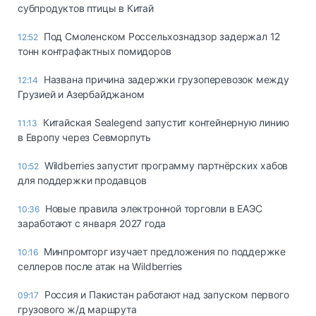
субпродуктов птицы в Китай
Под Смоленском Россельхознадзор задержал 12
12:52
тонн контрафактных помидоров
Названа причина задержки грузоперевозок между
12:14
Грузией и Азербайджаном
Китайская Sealegend запустит контейнерную линию
11:13
в Европу через Севморпуть
Wildberries запустит программу партнёрских хабов
10:52
для поддержки продавцов
Новые правила электронной торговли в ЕАЭС
10:36
заработают с января 2027 года
Минпромторг изучает предложения по поддержке
10:16
селлеров после атак на Wildberries
Россия и Пакистан работают над запуском первого
09:17
грузового ж/д маршрута