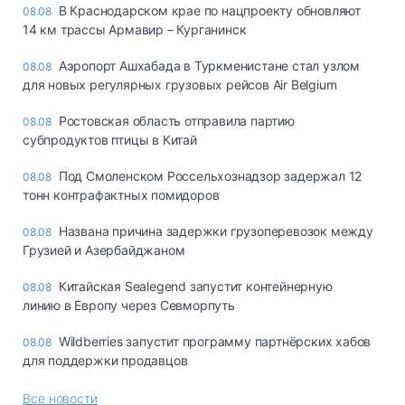
В Краснодарском крае по нацпроекту обновляют
08.08
14 км трассы Армавир – Курганинск
Аэропорт Ашхабада в Туркменистане стал узлом
08.08
для новых регулярных грузовых рейсов Air Belgium
Ростовская область отправила партию
08.08
субпродуктов птицы в Китай
Под Смоленском Россельхознадзор задержал 12
08.08
тонн контрафактных помидоров
Названа причина задержки грузоперевозок между
08.08
Грузией и Азербайджаном
Китайская Sealegend запустит контейнерную
08.08
линию в Европу через Севморпуть
Wildberries запустит программу партнёрских хабов
08.08
для поддержки продавцов
Все новости