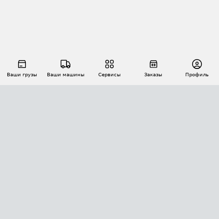
Ваши грузы
Ваши машины
Сервисы
Заказы
Профиль
АВТОМАТИЗАЦИЯ ПЕРЕВОЗОК
Площадки
Заказы
Торги
Тендеры
АТИ-Доки
GPS-мониторинг
АТИ Мессенджер
Цепочки грузов
API ATI.SU
ПОЛЕЗНОЕ
Расчет расстояний
БЕЗОПАСНОСТЬ
Академия ATI.SU