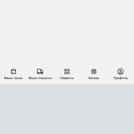
Ваши грузы
Ваши машины
Сервисы
Заказы
Профиль
АВТОМАТИЗАЦИЯ ПЕРЕВОЗОК
Площадки
Заказы
Торги
Тендеры
АТИ-Доки
GPS-мониторинг
АТИ Мессенджер
Цепочки грузов
API ATI.SU