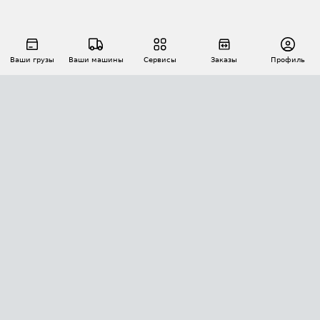
Ваши грузы
Ваши машины
Сервисы
Заказы
Профиль
АВТОМАТИЗАЦИЯ ПЕРЕВОЗОК
Площадки
Заказы
Торги
Тендеры
АТИ-Доки
GPS-мониторинг
АТИ Мессенджер
Цепочки грузов
API ATI.SU
ПОЛЕЗНОЕ
Расчет расстояний
БЕЗОПАСНОСТЬ
Академия ATI.SU
ATI.SU о безопасности
Звезды ATI.SU на вашем сайте
КОНТАКТЫ И ТАРИФЫ
Памятка по проверке контрагентов
Индекс ATI.SU FTL РФ
О системе ATI.SU