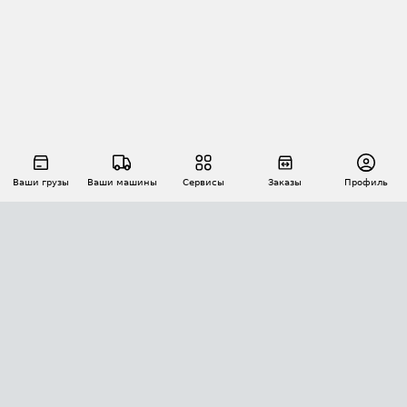
Ваши грузы
Ваши машины
Сервисы
Заказы
Профиль
АВТОМАТИЗАЦИЯ ПЕРЕВОЗОК
Площадки
Заказы
Торги
Тендеры
АТИ-Доки
GPS-мониторинг
АТИ Мессенджер
Цепочки грузов
API ATI.SU
ПОЛЕЗНОЕ