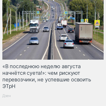
«В последнюю неделю августа
начнётся суета!»: чем рискуют
перевозчики, не успевшие освоить
ЭТрН
Дзен