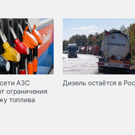
сети АЗС
Дизель остаётся в Ро
т ограничения
жу топлива