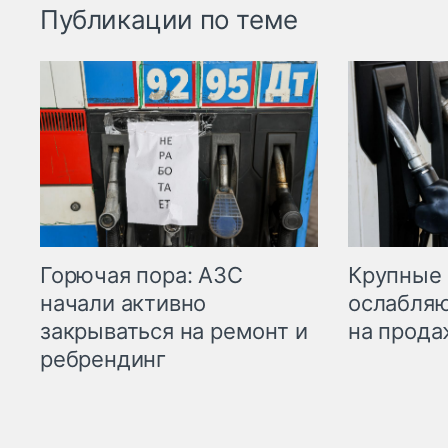
Публикации по теме
Горючая пора: АЗС
Крупные 
начали активно
ослабляю
закрываться на ремонт и
на прода
ребрендинг