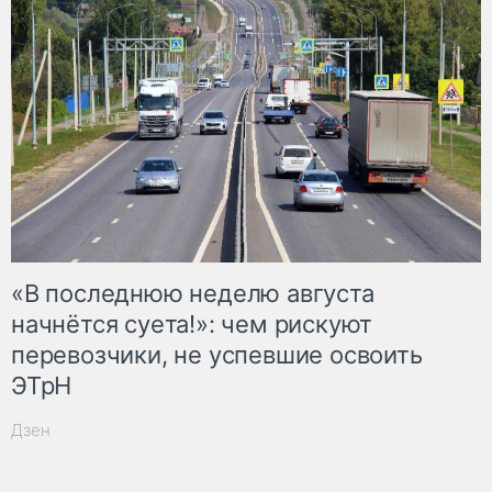
«В последнюю неделю августа
начнётся суета!»: чем рискуют
перевозчики, не успевшие освоить
ЭТрН
Дзен