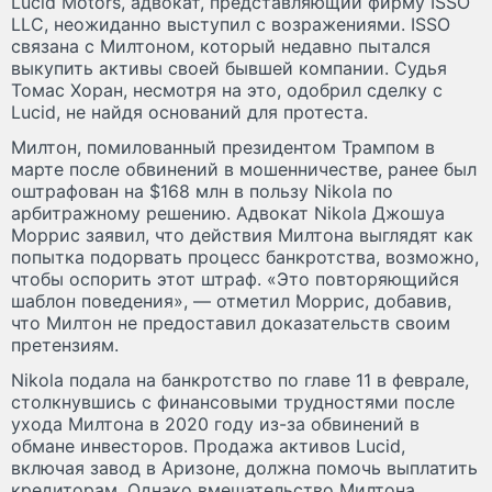
Lucid Motors, адвокат, представляющий фирму ISSO
LLC, неожиданно выступил с возражениями. ISSO
связана с Милтоном, который недавно пытался
выкупить активы своей бывшей компании. Судья
Томас Хоран, несмотря на это, одобрил сделку с
Lucid, не найдя оснований для протеста.
Милтон, помилованный президентом Трампом в
марте после обвинений в мошенничестве, ранее был
оштрафован на $168 млн в пользу Nikola по
арбитражному решению. Адвокат Nikola Джошуа
Моррис заявил, что действия Милтона выглядят как
попытка подорвать процесс банкротства, возможно,
чтобы оспорить этот штраф. «Это повторяющийся
шаблон поведения», — отметил Моррис, добавив,
что Милтон не предоставил доказательств своим
претензиям.
Nikola подала на банкротство по главе 11 в феврале,
столкнувшись с финансовыми трудностями после
ухода Милтона в 2020 году из-за обвинений в
обмане инвесторов. Продажа активов Lucid,
включая завод в Аризоне, должна помочь выплатить
кредиторам. Однако вмешательство Милтона