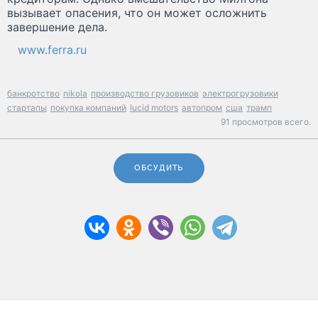
вызывает опасения, что он может осложнить
завершение дела.
www.ferra.ru
банкротство
nikola
производство грузовиков
электрогрузовики
стартапы
покупка компаний
lucid motors
автопром
сша
трамп
91 просмотров всего.
ОБСУДИТЬ