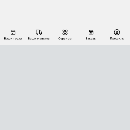
Ваши грузы
Ваши машины
Сервисы
Заказы
Профиль
АВТОМАТИЗАЦИЯ ПЕРЕВОЗОК
Площадки
Заказы
Торги
Тендеры
АТИ-Доки
GPS-мониторинг
АТИ Мессенджер
Цепочки грузов
API ATI.SU
ПОЛЕЗНОЕ
Расчет расстояний
БЕЗОПАСНОСТЬ
Академия ATI.SU
ATI.SU о безопасности