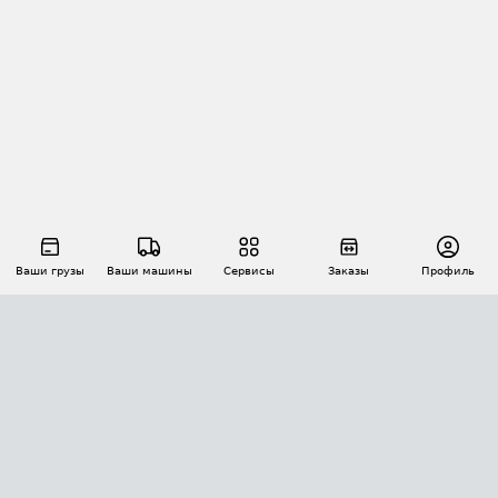
Ваши грузы
Ваши машины
Сервисы
Заказы
Профиль
АВТОМАТИЗАЦИЯ ПЕРЕВОЗОК
Площадки
Заказы
Торги
Тендеры
АТИ-Доки
GPS-мониторинг
АТИ Мессенджер
Цепочки грузов
API ATI.SU