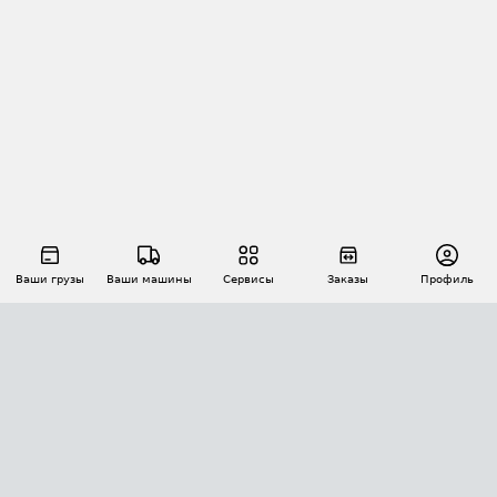
Ваши грузы
Ваши машины
Сервисы
Заказы
Профиль
АВТОМАТИЗАЦИЯ ПЕРЕВОЗОК
Площадки
Заказы
Торги
Тендеры
АТИ-Доки
GPS-мониторинг
АТИ Мессенджер
Цепочки грузов
API ATI.SU