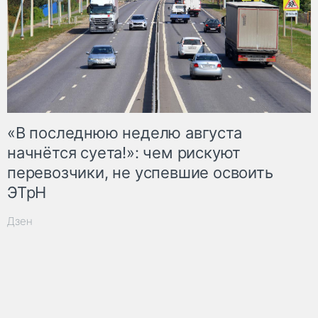
«В последнюю неделю августа
начнётся суета!»: чем рискуют
перевозчики, не успевшие освоить
ЭТрН
Дзен