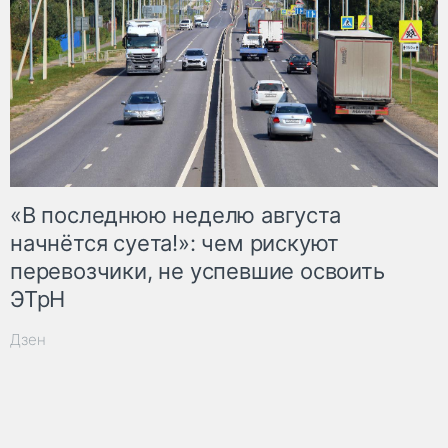
«В последнюю неделю августа
начнётся суета!»: чем рискуют
перевозчики, не успевшие освоить
ЭТрН
Дзен